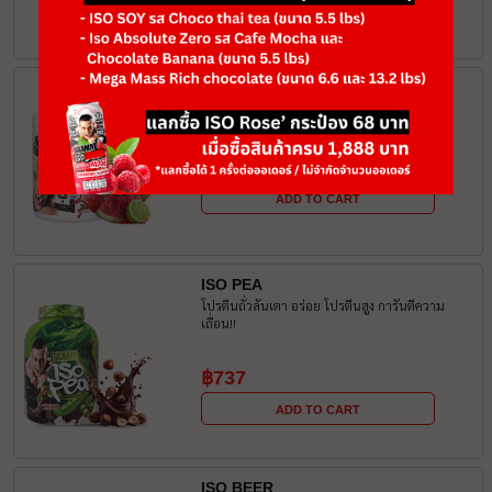
ADD TO CART
L-CARNITINE L-TARTRATE MAX
฿650
ADD TO CART
ISO PEA
โปรตีนถั่วลันเตา อร่อย โปรตีนสูง การันตีความ
เถื่อน!!
฿737
ADD TO CART
ISO BEER