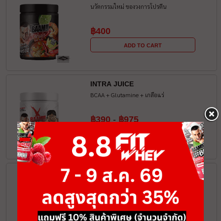
นวัตกรรมใหม่ ของวงการโปรตีน
฿400
ADD TO CART
INTRA JUICE
BCAA + Glutamine + เกลือแร่
฿390
-
฿975
ADD TO CART
CLA X1500
กรดไขมันดีจากธรรมชาติ
฿975