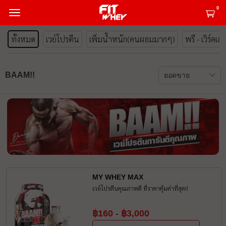
0
ทั้งหมด
เวย์โปรตีน
เพิ่มน้ำหนัก(คนผอมมากๆ)
พรี - เวิร์คเอ
BAAM!!
MY WHEY MAX
เวย์โปรตีนคุณภาพดี ที่ราคาคุ้มค่าที่สุด!!
฿160
-
฿3,000