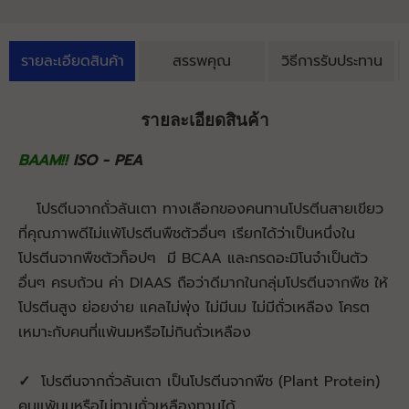
รายละเอียดสินค้า
สรรพคุณ
วิธีการรับประทาน
รายละเอียดสินค้า
BAAM!!
ISO - PEA
โปรตีนจากถั่วลันเตา ทางเลือกของคนทานโปรตีนสายเขียว
ที่คุณภาพดีไม่แพ้โปรตีนพืชตัวอื่นๆ เรียกได้ว่าเป็นหนึ่งใน
โปรตีนจากพืชตัวท็อปๆ มี BCAA และกรดอะมิโนจำเป็นตัว
อื่นๆ ครบถ้วน ค่า DIAAS ถือว่าดีมากในกลุ่มโปรตีนจากพืช ให้
โปรตีนสูง ย่อยง่าย แคลไม่พุ่ง ไม่มีนม ไม่มีถั่วเหลือง โครต
เหมาะกับคนที่แพ้นมหรือไม่กินถั่วเหลือง
✓
โ
ปรตีนจากถั่วลันเตา เป็นโปรตีนจากพืช (Plant Protein)
คนแพ้นมหรือไม่ทานถั่วเหลืองทานได้