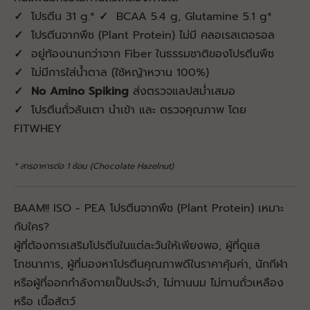
✓
โปรตีน 31 g.*
✓
BCAA 5.4 g, Glutamine 5.1 g
*
✓
โปรตีนจากพืช (Plant Protein) ไม่มี คลอเรสเตอรอล
✓
อยู่ท้องนานกว่าจาก Fiber ในธรรมชาติของโปรตีนพืช
✓
ไม่มีการใส่น้ำตาล (ใช้หญ้าหวาน 100%)
✓
No Amino Spiking
ส่งตรวจแลปสม่ำเสมอ
✓
โปรตีนถั่วลันเตา นำเข้า และ ตรวจคุณภาพ โดย
FITWHEY
* สารอาหารต่อ 1 ช้อน (Chocolate Hazelnut)
BAAM!! ISO - PEA โปรตีนจากพืช (Plant Protein) เหมาะ
กับใคร?
ผู้ที่ต้องการเสริมโปรตีนในแต่ละวันให้เพียงพอ, ผู้ที่ดูแล
โภชนาการ, ผู้ที่มองหาโปรตีนคุณภาพดีในราคาคุ้มค่า, นักกีฬา​
หรือผู้ที่ออกกำลังกายเป็นประจำ
, ไม่ทานนม ไม่ทานถั่วเหลือง
หรือ เนื้อสัตว์