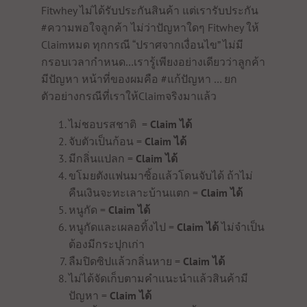
Fitwhey ไม่ได้รับประกันสินค้า แต่เรารับประกัน
#ความพอใจลูกค้า ไม่ว่าปัญหาใดๆ Fitwhey ให้
Claimหมด ทุกกรณี “ปราศจากเงื่อนไข” ไม่มี
กรอบเวลากำหนด…เรารู้เพียงอย่างเดียวว่าลูกค้า
มีปัญหา หน้าที่ของผมคือ #แก้ปัญหา … ยก
ตัวอย่างกรณีที่เราให้Claimจริงมาแล้ว
ไม่ชอบรสชาติ =
Claim ได้
จับตัวเป็นก้อน =
Claim ได้
มีกลิ่นแปลก =
Claim ได้
ขโมยตังแฟนมาซิ้อแล้วโดนจับได้ ถ้าไม่
คืนเงินจะทะเลาะบ้านแตก =
Claim ได้
หนูกัด =
Claim ได้
หนูกัดและเผลอทิ้งไป =
Claim ได้
ไม่จำเป็น
ต้องมีกระปุกเก่า
ลืมปิดซิปแล้วกลิ่นหาย =
Claim ได้
ไม่ได้จัดเก็บตามคำแนะนำแล้วสินค้ามี
ปัญหา =
Claim ได้