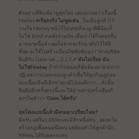
ตัวอย่างที่พิมพ์มาดูสุดโต่ง แต่บอกเลยว่าเรื่องนี้
Fitwhey
#เรียลจริง ไม่พูดเล่น
…ในเมื่อลูกค้าไว้
วางใจ Fitwhey หน้าก็ไม่เคยเห็น ญาติพี่น้องก็
ไม่ใช่ ยังกล้ากดสั่งจ่ายเงิน เมื่อเราได้ใจคนๆนึง
มาขนาดนี้แล้ว ผมก็อยากจะรักษามันไว้ให้ดี
ที่สุด จะให้ไปสร้างเงื่อนไขซับซ้อนว่า “ทางบริษัท
ยินดีรับ Claim แต่…..1,2,3,4”
มันไม่เรียล
มัน
ไม่ใช่Fitwhey
ถ้ากำไรของบริษัทต้องมาจากการ
ปฏิเสธการClaimของลูกค้าเพื่อให้ธุรกิจอยู่รอด
แบบนี้ผมยินดีเลิกขายเวย์ไปเลยดีกว่า…. ดังนั้น
ยืนยันอีกครั้งตรงนี้และให้อ่านสามครั้งเสียงก้
องๆในหัวว่า “
Claim ได้ครับ
”
สุดโต่งแบบนี้แล้วมีคนเอาเปรียบไหม?
มีครับ แต่ใน1,000คนจะมีสักหนึ่งคน… ผมจะไม่
สร้างกฏเพื่อคนหนึ่งคน แต่ต้องทำให้ลูกค้าอีก
999คน ได้รับผลกระทบ