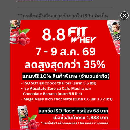
***กรณีขอคืนเงินอย่างช้าภายใน15วัน ตัดเป็น
รอบกลางเดือนและสิ้นเดือน
หมายเหตุ คืนเงินสูงสุดไม่เกินมูลค่าของสินค้าที่ชำระ
เงินเข้ามา