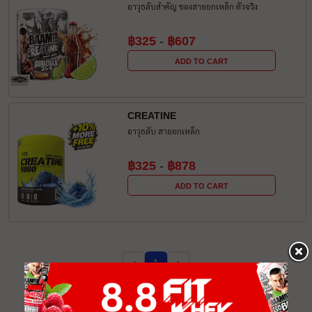
อาวุธลับสำคัญ ของสายยกเหล็ก ตัวจริง
฿325
-
฿607
ADD TO CART
CREATINE
อาวุธลับ สายยกเหล็ก
฿325
-
฿878
ADD TO CART
‹
›
1