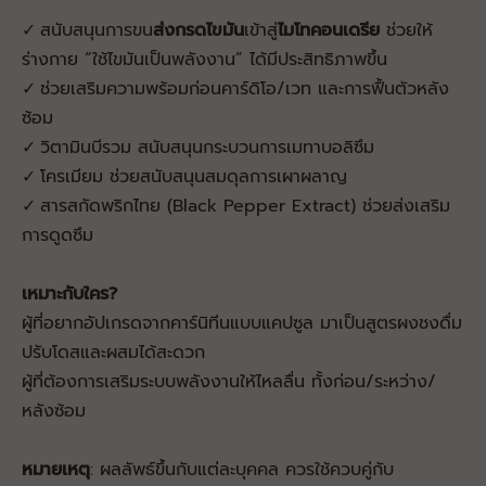
สนับสนุนการขน
ส่งกรดไขมัน
เข้าสู่
ไมโทคอนเดรีย
ช่วยให้
✓
ร่างกาย “ใช้ไขมันเป็นพลังงาน” ได้มีประสิทธิภาพขึ้น
ช่วยเสริมความพร้อมก่อนคาร์ดิโอ/เวท และการฟื้นตัวหลัง
✓
ซ้อม
วิตามินบีรวม สนับสนุนกระบวนการเมทาบอลิซึม
✓
โครเมียม ช่วยสนับสนุนสมดุลการเผาผลาญ
✓
สารสกัดพริกไทย (Black Pepper Extract) ช่วยส่งเสริม
✓
การดูดซึม
เหมาะกับใคร?
ผู้ที่อยากอัปเกรดจากคาร์นิทีนแบบแคปซูล มาเป็นสูตรผงชงดื่ม
ปรับโดสและผสมได้สะดวก
ผู้ที่ต้องการเสริมระบบพลังงานให้ไหลลื่น ทั้งก่อน/ระหว่าง/
หลังซ้อม
หมายเหตุ
: ผลลัพธ์ขึ้นกับแต่ละบุคคล ควรใช้ควบคู่กับ