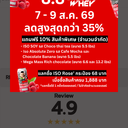
DarkChoc 50%LessSodium ZeroSweetener GZ
หมดอายุ: 07/29
BAAM!!
C2630-14/07/26-11:09:17
ดูผล Lab ทั้งหมด →
ISO - SOY
27/07/2026
View All Lab Results
DarkChoc 50%LessSodium ZeroSweetener GZ
หมดอายุ: 07/29
BAAM!!
C2630-15/07/26-19:35:08
ISO - SOY
27/07/2026
Itim Kati 50%LessSodium GZ
หมดอายุ: 07/29
BAAM!!
C2630-15/07/26-19:31:43
ISO - SOY
27/07/2026
Milk Tea 50%LessSodium
หมดอายุ: 07/29
REVIEW
BAAM!!
C2629-10/07/26-19:11:52
ISO - SOY
27/07/2026
Review
Unflavored 50%LessSodium
4.9
หมดอายุ: 07/29
BAAM!!
C2629-08/07/26-16:51:31
ISO - SOY
27/07/2026
DarkChoc 50%LessSodium ZeroSweetener GZ
หมดอายุ: 07/29