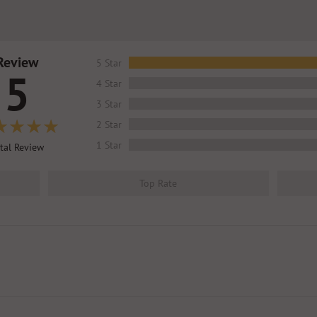
Review
5 Star
5
4 Star
3 Star
2 Star
1 Star
tal Review
Top Rate