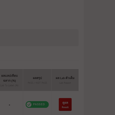
ผลแลปเทียบ
ผลสรุป
ผล Lab ตัวเต็ม
ฉลาก (%)
PASS / NOT PASS
Lab Report
Lab To Label (%)
ดูผล
-
Result