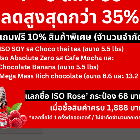
฿975
ขนาด
30 servings
รสชาติ/ตัวเลือก
Black Tea Honey
-
+
จำนวน
สินค้าหมด