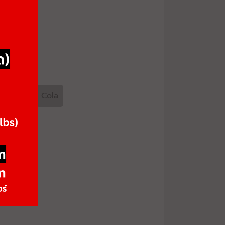
 Lemon
Cola