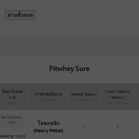
อ่านทั้งหมด
Fitwhey Sure
ล็อค/วันหมด
Claim บนฉลาก
สารสำคัญที่ตรวจ
ผลแลป "ต่อserv"
อายุ
"ต่อserv"
Active Tested
Lab Result/serv
Lot/Exp
Label Claim/serv
BK2535084-
โลหะหนัก
003
-
-
(Heavy Metal)
หมดอายุ: 10/28