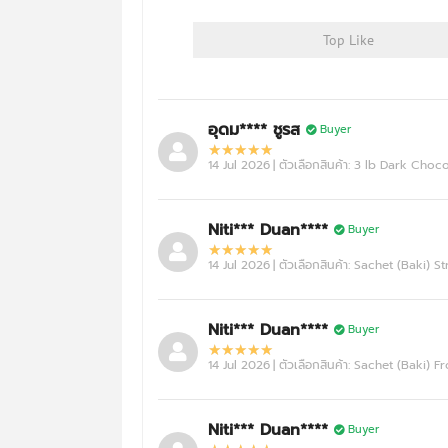
BAAM!!
ISO ABSOLUTE ZERO
13/07/2026
Top Like
Cafe Mocha +10% More Free
(Godzilla)
อุดม**** ชูรส
Buyer
BAAM!!
ISO ABSOLUTE ZERO
14 Jul 2026
| ตัวเลือกสินค้า: 3 lb Dark Choc
09/07/2026
Dark Chocolate (Godzilla)
Niti*** Duan****
Buyer
14 Jul 2026
| ตัวเลือกสินค้า: Sachet (Baki) 
BAAM!!
ISO ABSOLUTE ZERO
09/07/2026
Vanilla (Godzilla)
Niti*** Duan****
Buyer
14 Jul 2026
| ตัวเลือกสินค้า: Sachet (Baki)
BAAM!!
ISO ABSOLUTE ZERO
09/07/2026
Niti*** Duan****
Buyer
Yoghurt Blue Raspberry (Godzilla)