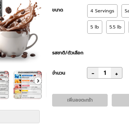
ขนาด
4 Servings
S
5 lb
5.5 lb
รสชาติ/ตัวเลือก
-
+
จำนวน
เพิ่มลงตะกร้า