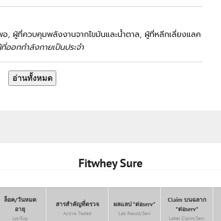
งพอ
,
ผู้ที่ควบคุมพลังงานจากไขมันและน้ำตาล
,
ผู้ที่หลีกเลี่ยงแลค
ู้ที่ออกกำลังกายเป็นประจำ
อ่านทั้งหมด
Fitwhey Sure
ล็อค/วันหมด
Claim บนฉลาก
สารสำคัญที่ตรวจ
ผลแลป "ต่อserv"
อายุ
"ต่อserv"
Active Tested
Lab Result/serv
Lot/Exp
Label Claim/serv