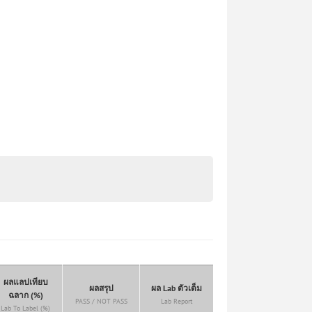
ผลแลปเทียบ
ผลสรุป
ผล Lab ตัวเต็ม
ฉลาก (%)
PASS / NOT PASS
Lab Report
Lab To Label (%)