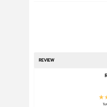
Yoghurt Blue Raspberry (Godzilla)
BAAM!!
ISO ABSOLUTE ZERO
13/07/2026
Dark Chocolate (Godzilla)
BAAM!!
ISO ABSOLUTE ZERO
13/07/2026
REVIEW
Dark Chocolate (Godzilla)
BAAM!!
ISO ABSOLUTE ZERO
13/07/2026
Mint Chocolate
To