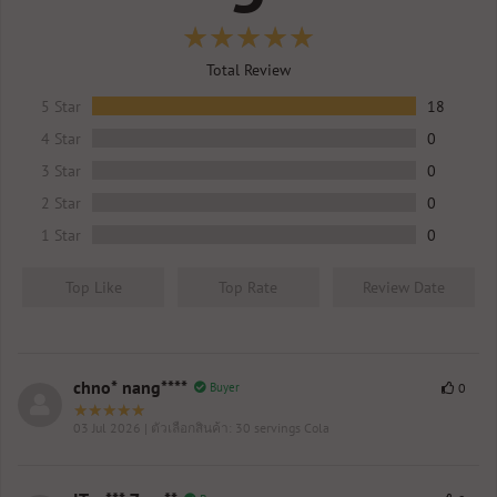
Total Review
5 Star
18
4 Star
0
3 Star
0
2 Star
0
1 Star
0
Top Like
Top Rate
Review Date
chno* nang****
Buyer
0
03 Jul 2026
| ตัวเลือกสินค้า: 30 servings Cola