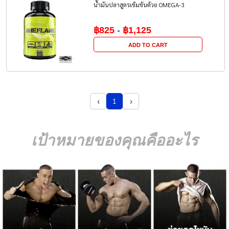
น้ำมันปลาสูตรเข้มข้นด้วย OMEGA-3
฿825
-
฿1,125
ADD TO CART
‹
›
1
เป้าหมายของคุณคืออะไร