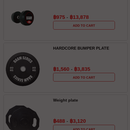
฿975
-
฿13,878
ADD TO CART
HARDCORE BUMPER PLATE
฿1,560
-
฿3,835
ADD TO CART
Weight plate
฿488
-
฿3,120
ADD TO CART