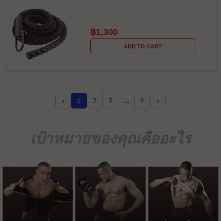
฿1,300
ADD TO CART
‹
›
1
2
3
...
9
เป้าหมายของคุณคืออะไร