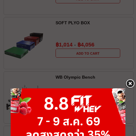
SOFT PLYO BOX
฿1,014
-
฿4,056
ADD TO CART
WB Olympic Bench
฿17,875
ADD TO CART
BAAM BATTLE ROPE