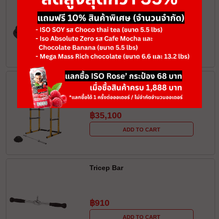
฿1,255
ADD TO CART
WB Power Rack
฿35,100
ADD TO CART
Tricep Bar
฿910
ADD TO CART