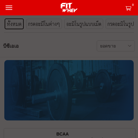
0
ทั้งหมด
กรดอะมีโนต่างๆ
อะมิโนรูปแบบเม็ด
กรดอะมิโนรูป
บีซีเอเอ
BCAA