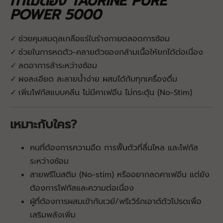
ทำไมต้อง TAURINE PURE
POWER 5000
ช่วยคุมสมดุลเกลือแร่ในร่างกายตลอดการซ้อม
✓
ช่วยในการหดตัว-คลายตัวของกล้ามเนื้อให้ยกได้ต่อเนื่อง
✓
ลดอาการล้าระหว่างซ้อม
✓
ผงละเอียด ละลายน้ำง่าย ผสมได้กับทุกเครื่องดื่ม
✓
เพิ่มโฟกัสแบบคลีน ไม่มีคาเฟอีน ไม่กระตุ้น (No-Stim)
✓
เหมาะกับใคร?
คนที่ต้องการความอึด การฟื้นตัวที่ลื่นไหล และโฟกัส
ระหว่างซ้อม
สายพรีโนสติม (No-stim) หรืออยากลดคาเฟอีน แต่ยัง
ต้องการโฟกัสและความต่อเนื่อง
ผู้ที่ต้องการผสมเข้ากับเวย์/พรีเวิร์กเอาต์ตัวโปรดเพื่อ
เสริมพลังเพิ่ม