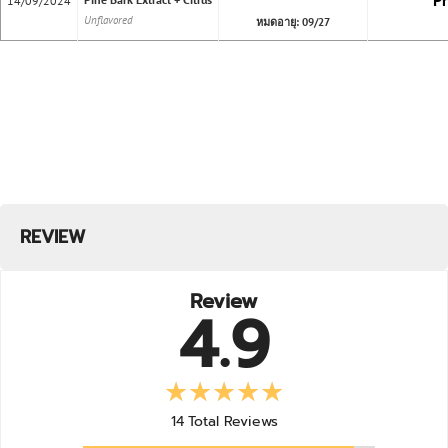
Pr
14/09/2024
Unflavored
หมดอายุ: 09/27
REVIEW
Review
4.9
14
Total Reviews