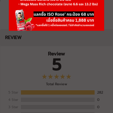
Lemon
หมดอายุ: 02/28
FITWHEY SUPPLEMENTS
C57-17/02/25-11:53:16
Super Omega 3 Fish Oil 1000 Mg
02/04/2025
Lemon
หมดอายุ: 02/28
REVIEW
Review
5
Total Review
5 Star
282
4 Star
0
3 Star
0