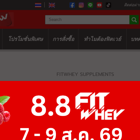
ติดต่อผ่า
โปรโมชั่นพิเศษ
การสั่งซื้อ
ทำไมต้องฟิตเวย์
บท
FITWHEY SUPPLEMENTS
ASTAXANTHIN
฿228
฿350