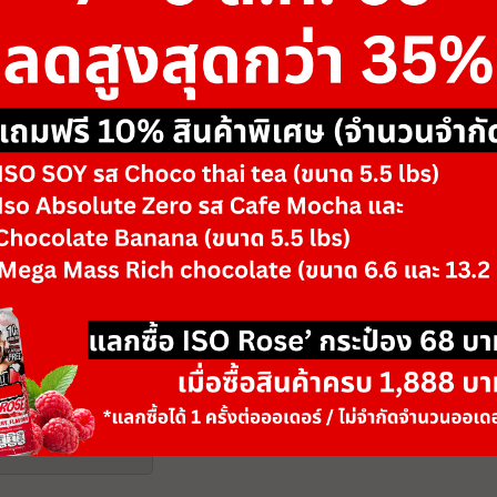
ขนาด
30 softgels
รสชาติ/ตัวเลือก
Strawberry
-
+
จำนวน
วันหมดอายุ: 08/28
เพิ่มลงตะกร้า