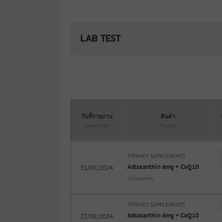
LAB TEST
วันที่รายงาน
สินค้า
Report Date
Product
FITWHEY SUPPLEMENTS
Astaxanthin 6mg + CoQ10
31/05/2024
Strawberry
FITWHEY SUPPLEMENTS
Astaxanthin 6mg + CoQ10
27/05/2024