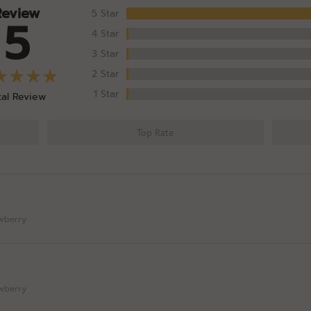
Review
5 Star
5
4 Star
3 Star
2 Star
1 Star
tal Review
Top Rate
rawberry
rawberry