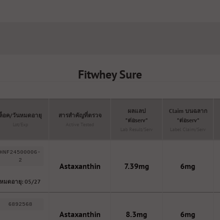
Fitwhey Sure
ผลแลป
Claim บนฉลาก
ล็อค/วันหมดอายุ
สารสำคัญที่ตรวจ
"ต่อserv"
"ต่อserv"
Lot/Exp
Active Tested
Lab Result/serv
Label Claim/serv
HNF24500006-
2
Astaxanthin
7.39mg
6mg
หมดอายุ: 05/27
6892568
Astaxanthin
8.3mg
6mg