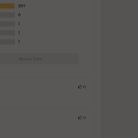
891
6
1
1
1
Review Date
0
0