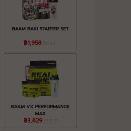
BAAM BAKI STARTER SET
฿1,958
฿2,318
BAAM VX PERFORMANCE
MAX
฿3,829
฿5,517