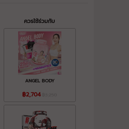
ควรใช้ร่วมกับ
ANGEL BODY
฿2,704
฿3,250