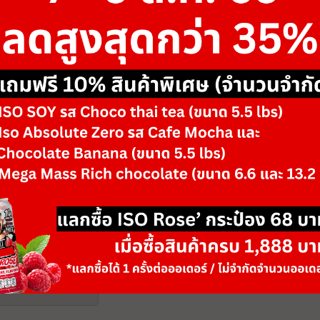
ขนาด
90 Softgels
รสชาติ/ตัวเลือก
(For 45 Days)
-
+
จำนวน
สินค้าหมด