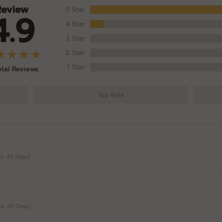
Review
5 Star
4.9
4 Star
3 Star
2 Star
1 Star
otal Reviews
Top Rate
For 45 Days)
For 45 Days)