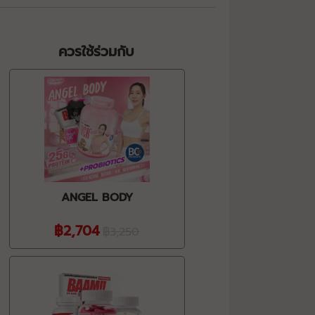
ควรใช้ร่วมกับ
ANGEL BODY
฿2,704
฿3,250