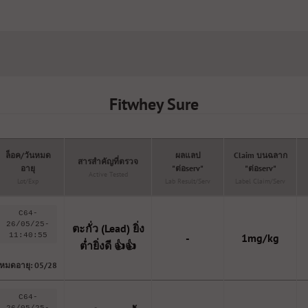
Fitwhey Sure
ล็อค/วันหมด
ผลแลป
Claim บนฉลาก
สารสำคัญที่ตรวจ
อายุ
"ต่อserv"
"ต่อserv"
Active Tested
Lot/Exp
Lab Result/serv
Label Claim/serv
C64-
26/05/25-
ตะกั่ว (Lead) ยิ่ง
11:40:55
-
1mg/kg
ต่ำยิ่งดี 👍👍
หมดอายุ: 05/28
C64-
26/05/25-