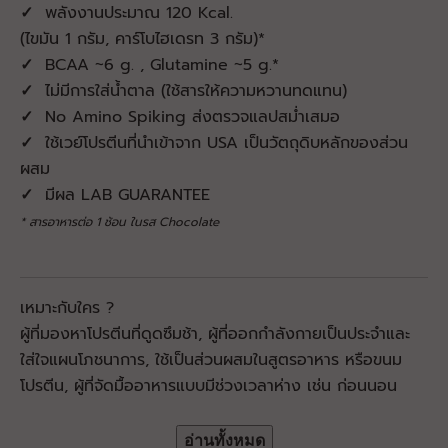
✓
พลังงานประมาณ 120 Kcal.
(ไขมัน 1 กรัม, คาร์โบไฮเดรท 3 กรัม)*
✓
BCAA ~6 g. , Glutamine ~5 g.*
✓
ไม่มีการใส่น้ำตาล (ใช้สารให้ความหวานทดแทน)
✓
No Amino Spiking ส่งตรวจแลปสม่ำเสมอ
✓
ใช้เวย์โปรตีนที่นำเข้าจาก USA เป็นวัตถุดิบหลักของส่วน
ผสม
✓
มีผล LAB GUARANTEE
* สารอาหารต่อ 1 ช้อน ในรส Chocolate
เหมาะกับใคร ?
ผู้ที่มองหาโปรตีนที่ดูดซึมช้า, ผู้ที่ออกกำลังกายเป็นประจำและ
ใส่ใจแผนโภชนาการ, ใช้เป็นส่วนผสมในสูตรอาหาร หรือขนม
โปรตีน, ผู้ที่จัดมื้ออาหารแบบมีช่วงเวลาห่าง เช่น ก่อนนอน
อ่านทั้งหมด