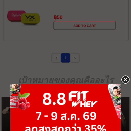
฿50
ADD TO CART
‹
›
1
เป้าหมายของคุณคืออะไร