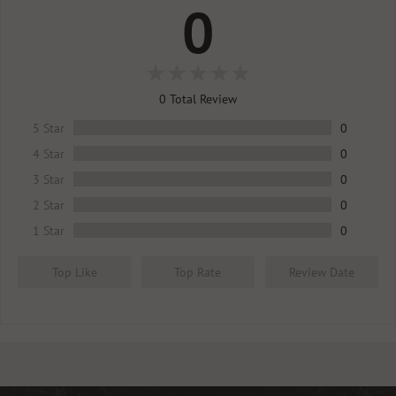
0
0
Total Review
5 Star
0
4 Star
0
3 Star
0
2 Star
0
1 Star
0
Top Like
Top Rate
Review Date