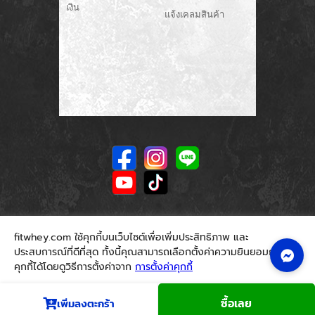
เงิน
แจ้งเคลมสินค้า
fitwhey.com ใช้คุกกี้บนเว็บไซต์เพื่อเพิ่มประสิทธิภาพ และ
ประสบการณ์ที่ดีที่สุด ทั้งนี้คุณสามารถเลือกตั้งค่าความยินยอมการใช้
คุกกี้ได้โดยดูวิธีการตั้งค่าจาก
การตั้งค่าคุกกี้
นโยบายคุกกี้
ยอมรับ
ซื้อเลย
เพิ่มลงตะกร้า
© 2026. Fitwhey.com. All Rights Reserved.