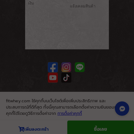
เงิน
แจ้งเคลมสินค้า
fitwhey.com ใช้คุกกี้บนเว็บไซต์เพื่อเพิ่มประสิทธิภาพ และ
ประสบการณ์ที่ดีที่สุด ทั้งนี้คุณสามารถเลือกตั้งค่าความยินยอมการใช้
คุกกี้ได้โดยดูวิธีการตั้งค่าจาก
การตั้งค่าคุกกี้
นโยบายคุกกี้
ยอมรับ
ซื้อเลย
เพิ่มลงตะกร้า
© 2026. Fitwhey.com. All Rights Reserved.