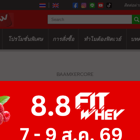
ติดต่อผ่า
โปรโมชั่นพิเศษ
การสั่งซื้อ
ทำไมต้องฟิตเวย์
บท
BAAMXERCORE
T1022A ADD
฿37,700
฿58,000