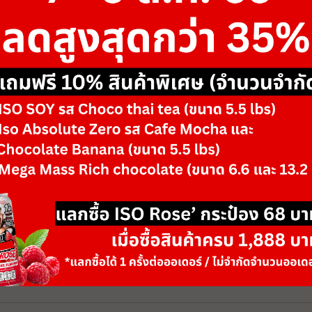
ขนาด
-
รสชาติ/ตัวเลือก
Brown Flame & B
Silver Frame & B
-
+
จำนวน
วันหมดอายุ: 06/28
เพิ่มลงตะกร้า