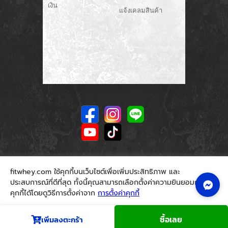
เงิน
แจ้งเคลมสินค้า
fitwhey.com ใช้คุกกี้บนเว็บไซต์เพื่อเพิ่มประสิทธิภาพ และ
ประสบการณ์ที่ดีที่สุด ทั้งนี้คุณสามารถเลือกตั้งค่าความยินยอมการใช้
คุกกี้ได้โดยดูวิธีการตั้งค่าจาก
การตั้งค่าคุกกี้
นโยบายคุกกี้
ยอมรับ
ซื้อเลย
เพิ่มลงตะกร้า
© 2026. Fitwhey.com. All Rights Reserved.