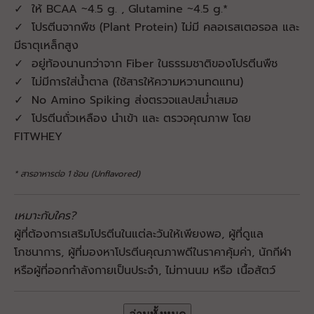
✓ ให้ BCAA ~4.5 g. , Glutamine ~4.5 g.*
✓ โปรตีนจากพืช (Plant Protein) ไม่มี คลอเรสเตอรอล และ
มีธาตุเหล็กสูง
✓ อยู่ท้องนานกว่าจาก Fiber ในธรรมชาติของโปรตีนพืช
✓ ไม่มีการใส่น้ำตาล (ใช้สารให้ความหวานทดแทน)
✓ No Amino Spiking ส่งตรวจแลปสม่ำเสมอ
✓ โปรตีนถั่วเหลือง นำเข้า และ ตรวจคุณภาพ โดย
FITWHEY
* สารอาหารต่อ 1 ช้อน (Unflavored)
เหมาะกับใคร?
ผู้ที่ต้องการเสริมโปรตีนในแต่ละวันให้เพียงพอ, ผู้ที่ดูแล
โภชนาการ, ผู้ที่มองหาโปรตีนคุณภาพดีในราคาคุ้มค่า, นักกีฬา​
หรือผู้ที่ออกกำลังกายเป็นประจำ
, ไม่ทานนม หรือ เนื้อสัตว์