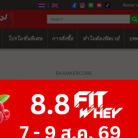
ติดต่อผ่า
โปรโมชั่นพิเศษ
การสั่งซื้อ
ทำไมต้องฟิตเวย์
บท
BAAMXERCORE
E3048 POWE
฿24,700
฿38,000