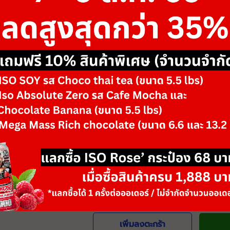
ขนาด
-
รสชาติ/ตัวเลือก
Black Flame & Bl
Brown Flame & B
Silver Frame & B
-
+
จำนวน
วันหมดอายุ: 06/28
เพิ่มลงตะกร้า