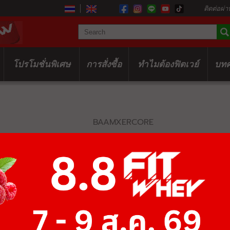
ติดต่อผ่า
โปรโมชั่นพิเศษ
การสั่งซื้อ
ทำไมต้องฟิตเวย์
บท
BAAMXERCORE
MY9079 DIP 
฿33,150
฿51,000