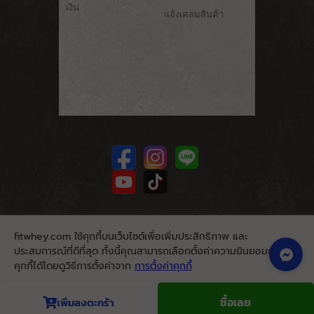
เงิน
แจ้งเคลมสินค้า
fitwhey.com ใช้คุกกี้บนเว็บไซต์เพื่อเพิ่มประสิทธิภาพ และ
ประสบการณ์ที่ดีที่สุด ทั้งนี้คุณสามารถเลือกตั้งค่าความยินยอมการใช้
คุกกี้ได้โดยดูวิธีการตั้งค่าจาก
การตั้งค่าคุกกี้
นโยบายคุกกี้
ยอมรับ
ซื้อเลย
เพิ่มลงตะกร้า
© 2026. Fitwhey.com. All Rights Reserved.