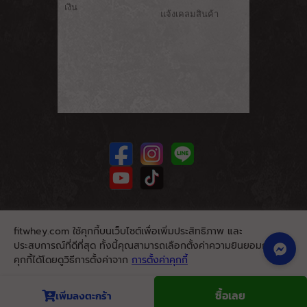
เงิน
แจ้งเคลมสินค้า
fitwhey.com ใช้คุกกี้บนเว็บไซต์เพื่อเพิ่มประสิทธิภาพ และ
ประสบการณ์ที่ดีที่สุด ทั้งนี้คุณสามารถเลือกตั้งค่าความยินยอมการใช้
คุกกี้ได้โดยดูวิธีการตั้งค่าจาก
การตั้งค่าคุกกี้
นโยบายคุกกี้
ยอมรับ
ซื้อเลย
เพิ่มลงตะกร้า
© 2026. Fitwhey.com. All Rights Reserved.