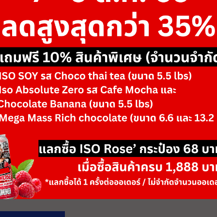
ขนาด
-
รสชาติ/ตัวเลือก
Black Flame & Bl
-
+
จำนวน
วันหมดอายุ: 06/28
เพิ่มลงตะกร้า