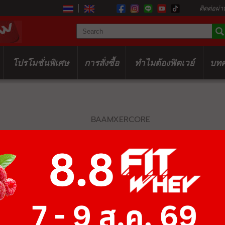
ติดต่อผ่า
โปรโมชั่นพิเศษ
การสั่งซื้อ
ทำไมต้องฟิตเวย์
บท
BAAMXERCORE
E1080B MULT
฿52,000
฿80,000