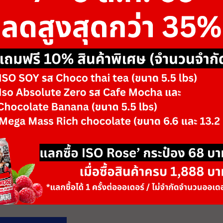
ขนาด
-
รสชาติ/ตัวเลือก
Brown Flame & B
-
+
จำนวน
วันหมดอายุ: 06/28
เพิ่มลงตะกร้า