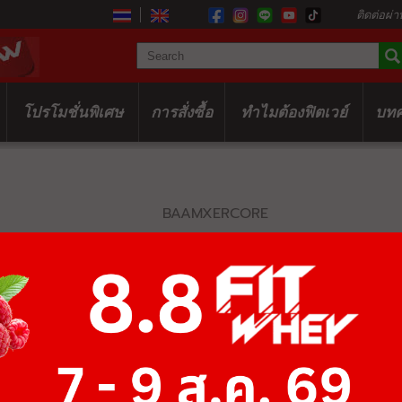
ติดต่อผ่า
โปรโมชั่นพิเศษ
การสั่งซื้อ
ทำไมต้องฟิตเวย์
บท
BAAMXERCORE
E1033B LONG
฿45,500
฿70,000