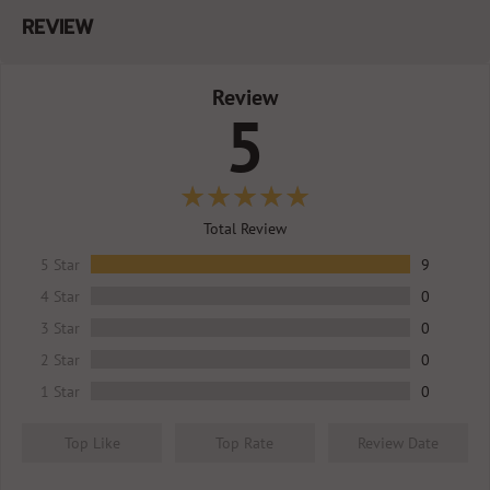
REVIEW
Review
5
Total Review
5 Star
9
4 Star
0
3 Star
0
2 Star
0
1 Star
0
Top Like
Top Rate
Review Date