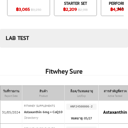
STARTER SET
PERFORM
฿3,065
฿2,209
฿4,340
MAX
฿3,250
฿2,318
฿
LAB TEST
Fitwhey Sure
วันที่รายงาน
สินค้า
ล็อค/วันหมดอายุ
สารสำคัญที่ตรวจ
Report Date
Product
Lot/Exp
Active Tested
FITWHEY SUPPLEMENTS
HNF24500006-2
Astaxanthin
Astaxanthin 6mg + CoQ10
31/05/2024
Strawberry
หมดอายุ: 05/27