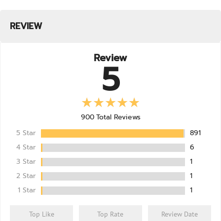
REVIEW
Review
5
900
Total Reviews
5 Star
891
4 Star
6
3 Star
1
2 Star
1
1 Star
1
Top Like
Top Rate
Review Date