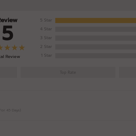
Review
5 Star
5
4 Star
3 Star
2 Star
1 Star
tal Review
Top Rate
(For 45 Days)