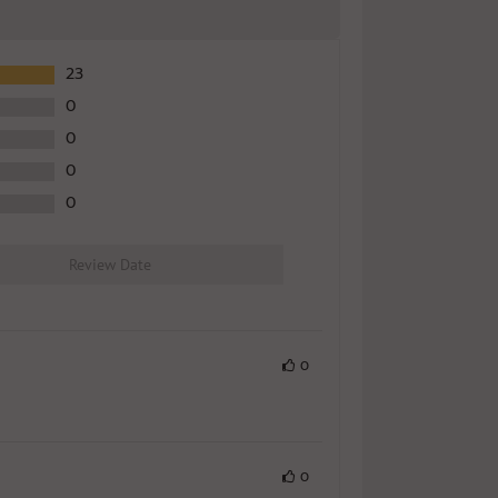
23
0
0
0
0
Review Date
0
0