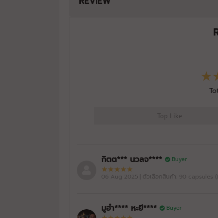
REVIEW
To
Top Like
กิตต*** นวลจ****
Buyer
06 Aug 2025
| ตัวเลือกสินค้า: 90 capsules 
มูฮำ**** หะยี****
Buyer