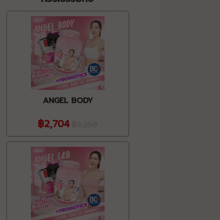
ANGEL BODY
฿2,704
฿3,250