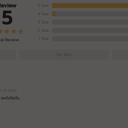
Review
5 Star
5
4 Star
3 Star
2 Star
1 Star
tal Review
Top Rate
For 45 Days)
ลย พอใจดีครับ