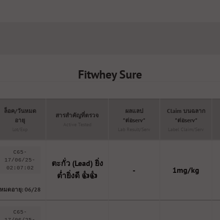
Fitwhey Sure
ล็อค/วันหมด
ผลแลป
Claim บนฉลาก
สารสำคัญที่ตรวจ
อายุ
"ต่อserv"
"ต่อserv"
Active Tested
Lot/Exp
Lab Result/serv
Label Claim/serv
C65-
17/06/25-
ตะกั่ว (Lead) ยิ่ง
02:07:02
-
1mg/kg
ต่ำยิ่งดี 👍👍
หมดอายุ: 06/28
C65-
17/06/25-