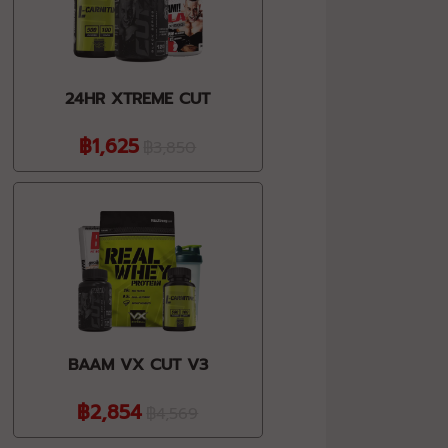
24HR XTREME CUT
฿1,625
฿3,850
BAAM VX CUT V3
฿2,854
฿4,569