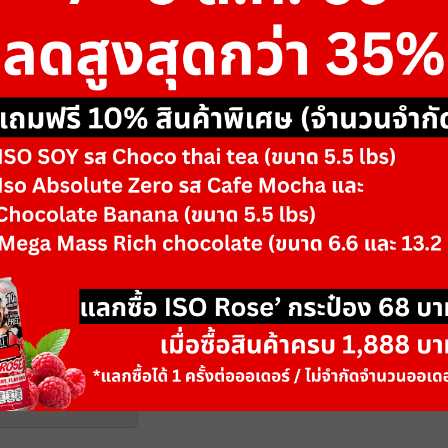
ขนาด
90 softgels
รสชาติ/ตัวเลือก
(For 45 Days)
-
+
จำนวน
วันหมดอายุ: 07/28
เพิ่มลงตะกร้า