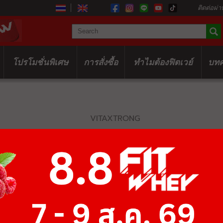
ติดต่อผ่า
โปรโมชั่นพิเศษ
การสั่งซื้อ
ทำไมต้องฟิตเวย์
บท
VITAXTRONG
CLA XTREME 
฿975
฿1,500