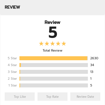
Rich Chocolate +10% More Free
หมดอายุ: 05/29
REVIEW
VITAXTRONG
C2623-30/05/26-18:2
MEGA MASS PRO 1350
19/06/2026
Review
Vanilla
5
หมดอายุ: 05/29
VITAXTRONG
C2622-18/05/26-17:2
MEGA MASS PRO 1350
12/06/2026
Chocolate Cookies (With Choco Cookie Crumble)
หมดอายุ: 05/29
Total Review
VITAXTRONG
C2621-13/05/26-13:35:0
MEGA MASS PRO 1350
06/06/2026
5 Star
2630
Rich Chocolate +10% More Free
หมดอายุ: 05/29
4 Star
34
VITAXTRONG
C2621-13/05/26-13:35:0
3 Star
13
MEGA MASS PRO 1350
06/06/2026
2 Star
1
Rich Chocolate +10% More Free
หมดอายุ: 05/29
1 Star
5
VITAXTRONG
C2621-13/05/26-13:35:0
MEGA MASS PRO 1350
06/06/2026
Top Like
Top Rate
Review Date
Rich Chocolate +10% More Free
หมดอายุ: 05/29