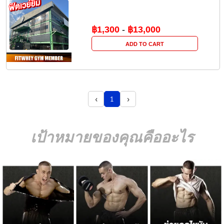
฿1,300
-
฿13,000
ADD TO CART
‹
›
1
เป้าหมายของคุณคืออะไร